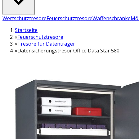
Wertschutztresore
Feuerschutztresore
Waffenschränke
Möb
Startseite
»
Feuerschutztresore
»
Tresore für Datenträger
»
Datensicherungstresor Office Data Star 580