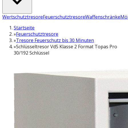
Wertschutztresore
Feuerschutztresore
Waffenschränke
Möb
Startseite
»
Feuerschutztresore
»
Tresore Feuerschutz bis 30 Minuten
»
Schlüsseltresor VdS Klasse 2 Format Topas Pro
30/192 Schlüssel