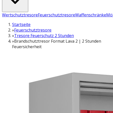
Wertschutztresore
Feuerschutztresore
Waffenschränke
Möb
Startseite
»
Feuerschutztresore
»
Tresore Feuerschutz 2 Stunden
»
Brandschutztresor Format Lava 2 | 2 Stunden
Feuersicherheit