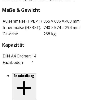
Maße & Gewicht
Außenmaße (H×B×T)
:
855 × 686 × 463 mm
Innenmaße (H×B×T)
:
740 × 574 × 294 mm
Gewicht
:
268 kg
Kapazität
DIN A4 Ordner
:
14
Fachböden
:
1
Beschreibung