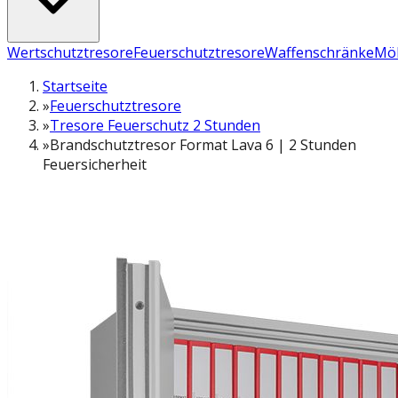
Wertschutztresore
Feuerschutztresore
Waffenschränke
Möb
Startseite
»
Feuerschutztresore
»
Tresore Feuerschutz 2 Stunden
»
Brandschutztresor Format Lava 6 | 2 Stunden
Feuersicherheit