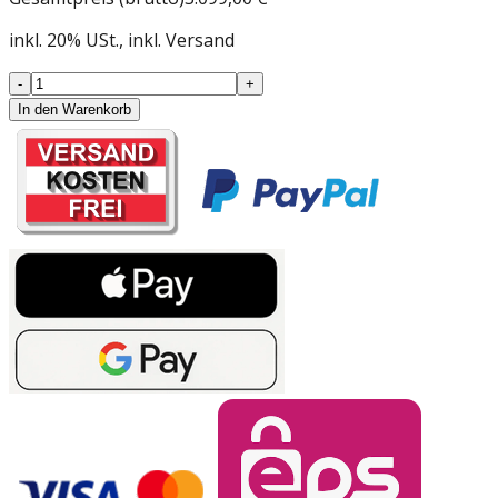
inkl.
20
%
USt.
, inkl. Versand
-
+
In den Warenkorb