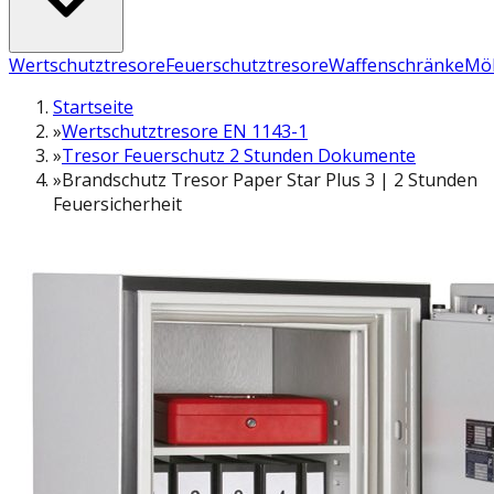
Wertschutztresore
Feuerschutztresore
Waffenschränke
Möb
Startseite
»
Wertschutztresore EN 1143-1
»
Tresor Feuerschutz 2 Stunden Dokumente
»
Brandschutz Tresor Paper Star Plus 3 | 2 Stunden
Feuersicherheit