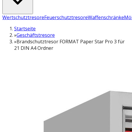
Wertschutztresore
Feuerschutztresore
Waffenschränke
Möb
Startseite
»
Geschäftstresore
»
Brandschutztresor FORMAT Paper Star Pro 3 für
21 DIN A4 Ordner