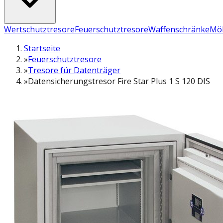
Wertschutztresore
Feuerschutztresore
Waffenschränke
Möb
Startseite
»
Feuerschutztresore
»
Tresore für Datenträger
»
Datensicherungstresor Fire Star Plus 1 S 120 DIS