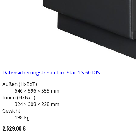
Datensicherungstresor Fire Star 1 S 60 DIS
Außen
(HxBxT)
646
×
596
×
555
mm
Innen
(HxBxT)
324
×
308
×
228
mm
Gewicht
198
kg
2.529,00 €