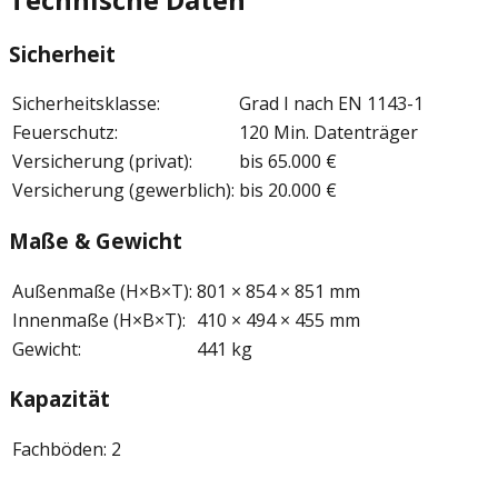
Sicherheit
Sicherheitsklasse
:
Grad I nach EN 1143-1
Feuerschutz
:
120 Min. Datenträger
Versicherung (privat)
:
bis 65.000 €
Versicherung (gewerblich)
:
bis 20.000 €
Maße & Gewicht
Außenmaße (H×B×T)
:
801 × 854 × 851 mm
Innenmaße (H×B×T)
:
410 × 494 × 455 mm
Gewicht
:
441 kg
Kapazität
Fachböden
:
2