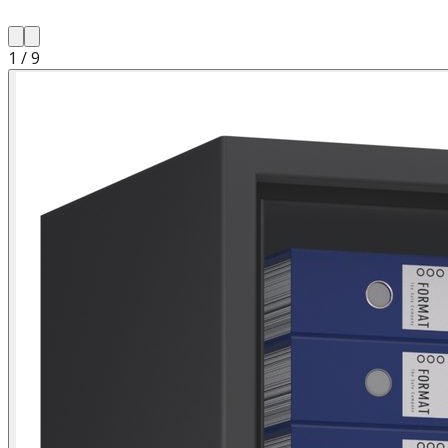
1
/
9