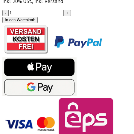
inkl.
20
%
USt.
, inkl. Versand
-
+
In den Warenkorb