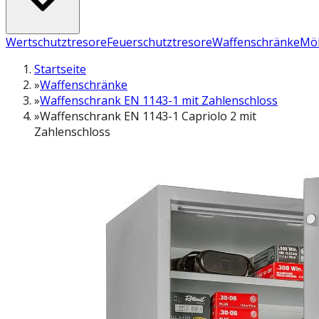
Wertschutztresore
Feuerschutztresore
Waffenschränke
Möb
Startseite
»
Waffenschränke
»
Waffenschrank EN 1143-1 mit Zahlenschloss
»
Waffenschrank EN 1143-1 Capriolo 2 mit
Zahlenschloss