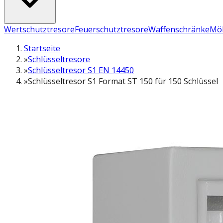
Wertschutztresore
Feuerschutztresore
Waffenschränke
Möb
Startseite
»
Schlüsseltresore
»
Schlüsseltresor S1 EN 14450
»
Schlüsseltresor S1 Format ST 150 für 150 Schlüssel