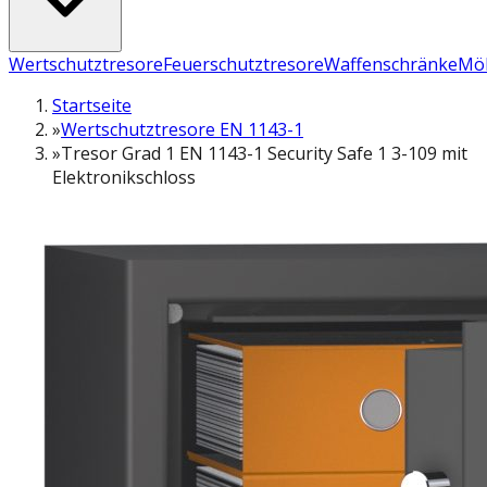
Wertschutztresore
Feuerschutztresore
Waffenschränke
Möb
Startseite
»
Wertschutztresore EN 1143-1
»
Tresor Grad 1 EN 1143-1 Security Safe 1 3-109 mit
Elektronikschloss