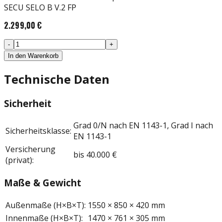
SECU SELO B V.2 FP
2.299,00 €
-
+
In den Warenkorb
Technische Daten
Sicherheit
Grad 0/N nach EN 1143-1, Grad I nach
Sicherheitsklasse
:
EN 1143-1
Versicherung
bis 40.000 €
(privat)
:
Maße & Gewicht
Außenmaße (H×B×T)
:
1550 × 850 × 420 mm
Innenmaße (H×B×T)
:
1470 × 761 × 305 mm