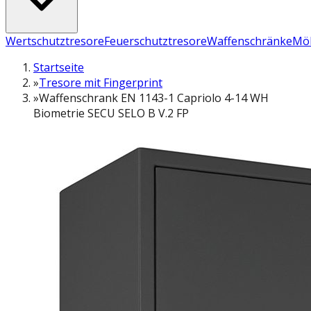
Wertschutztresore
Feuerschutztresore
Waffenschränke
Möb
Startseite
»
Tresore mit Fingerprint
»
Waffenschrank EN 1143-1 Capriolo 4-14 WH
Biometrie SECU SELO B V.2 FP