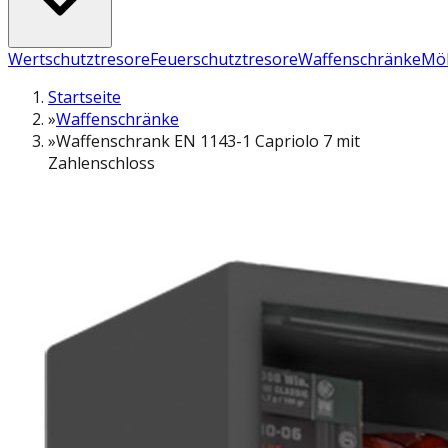
Wertschutztresore
Feuerschutztresore
Waffenschränke
Möb
Startseite
»
Waffenschränke
»
Waffenschrank EN 1143-1 Capriolo 7 mit
Zahlenschloss