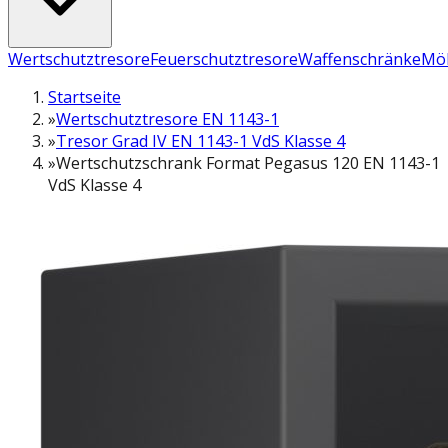
Wertschutztresore
Feuerschutztresore
Waffenschränke
Möb
Startseite
»
Wertschutztresore EN 1143-1
»
Tresor Grad IV EN 1143-1 VdS Klasse 4
»
Wertschutzschrank Format Pegasus 120 EN 1143-1
VdS Klasse 4