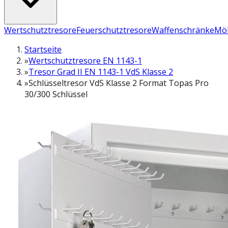
Wertschutztresore
Feuerschutztresore
Waffenschränke
Möb
Startseite
»
Wertschutztresore EN 1143-1
»
Tresor Grad II EN 1143-1 VdS Klasse 2
»
Schlüsseltresor VdS Klasse 2 Format Topas Pro
30/300 Schlüssel