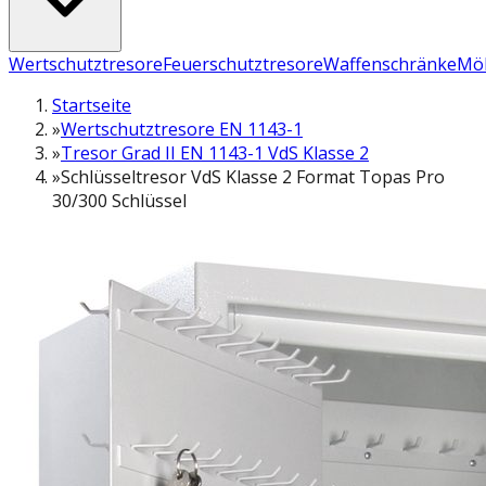
Wertschutztresore
Feuerschutztresore
Waffenschränke
Möb
Startseite
»
Wertschutztresore EN 1143-1
»
Tresor Grad II EN 1143-1 VdS Klasse 2
»
Schlüsseltresor VdS Klasse 2 Format Topas Pro
30/300 Schlüssel