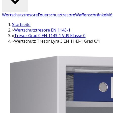
Wertschutztresore
Feuerschutztresore
Waffenschränke
Möb
Startseite
»
Wertschutztresore EN 1143-1
»
Tresor Grad 0 EN 1143-1 VdS Klasse 0
»
Wertschutz Tresor Lyra 3 EN 1143-1 Grad 0/1