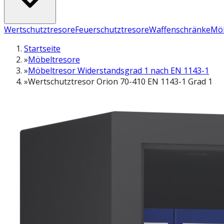
Wertschutztresore
Feuerschutztresore
Waffenschränke
Möb
Startseite
»
Möbeltresore
»
Möbeltresor Widerstandsgrad 1 nach EN 1143-1
»
Wertschutztresor Orion 70-410 EN 1143-1 Grad 1