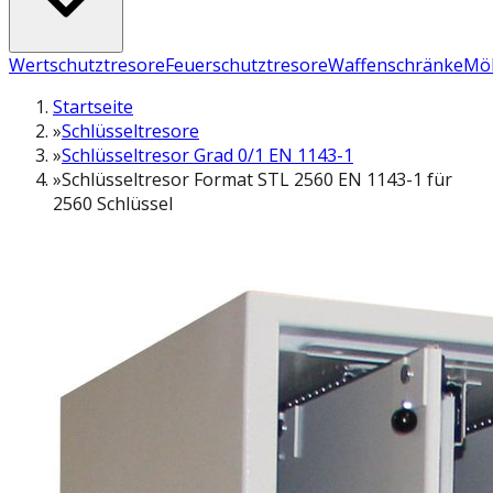
Wertschutztresore
Feuerschutztresore
Waffenschränke
Möb
Startseite
»
Schlüsseltresore
»
Schlüsseltresor Grad 0/1 EN 1143-1
»
Schlüsseltresor Format STL 2560 EN 1143-1 für
2560 Schlüssel