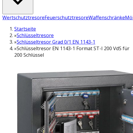
Wertschutztresore
Feuerschutztresore
Waffenschränke
Möb
Startseite
»
Schlüsseltresore
»
Schlüsseltresor Grad 0/1 EN 1143-1
»
Schlüsseltresor EN 1143-1 Format ST-I 200 VdS für
200 Schlüssel