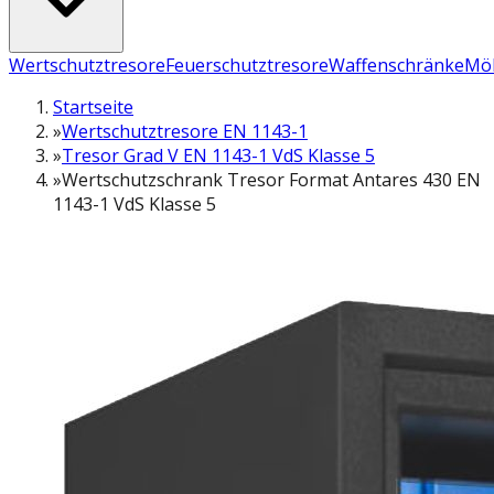
Wertschutztresore
Feuerschutztresore
Waffenschränke
Möb
Startseite
»
Wertschutztresore EN 1143-1
»
Tresor Grad V EN 1143-1 VdS Klasse 5
»
Wertschutzschrank Tresor Format Antares 430 EN
1143-1 VdS Klasse 5