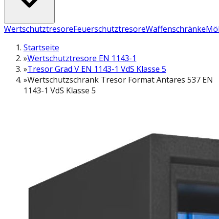
Wertschutztresore
Feuerschutztresore
Waffenschränke
Möb
Startseite
»
Wertschutztresore EN 1143-1
»
Tresor Grad V EN 1143-1 VdS Klasse 5
»
Wertschutzschrank Tresor Format Antares 537 EN
1143-1 VdS Klasse 5