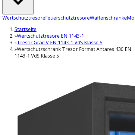
Wertschutztresore
Feuerschutztresore
Waffenschränke
Möb
Startseite
»
Wertschutztresore EN 1143-1
»
Tresor Grad V EN 1143-1 VdS Klasse 5
»
Wertschutzschrank Tresor Format Antares 430 EN
1143-1 VdS Klasse 5