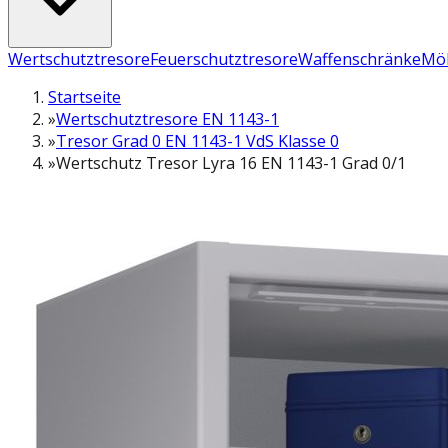
Wertschutztresore
Feuerschutztresore
Waffenschränke
Möb
Startseite
»
Wertschutztresore EN 1143-1
»
Tresor Grad 0 EN 1143-1 VdS Klasse 0
»
Wertschutz Tresor Lyra 16 EN 1143-1 Grad 0/1