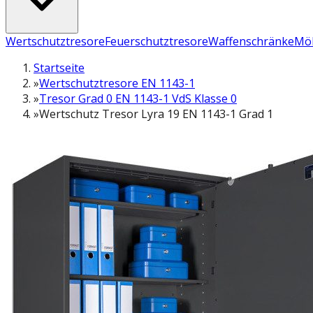
Wertschutztresore
Feuerschutztresore
Waffenschränke
Möb
Startseite
»
Wertschutztresore EN 1143-1
»
Tresor Grad 0 EN 1143-1 VdS Klasse 0
»
Wertschutz Tresor Lyra 19 EN 1143-1 Grad 1