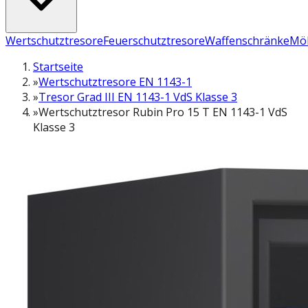
Wertschutztresore
Feuerschutztresore
Waffenschränke
Möb
Startseite
»
Wertschutztresore EN 1143-1
»
Tresor Grad III EN 1143-1 VdS Klasse 3
»
Wertschutztresor Rubin Pro 15 T EN 1143-1 VdS
Klasse 3