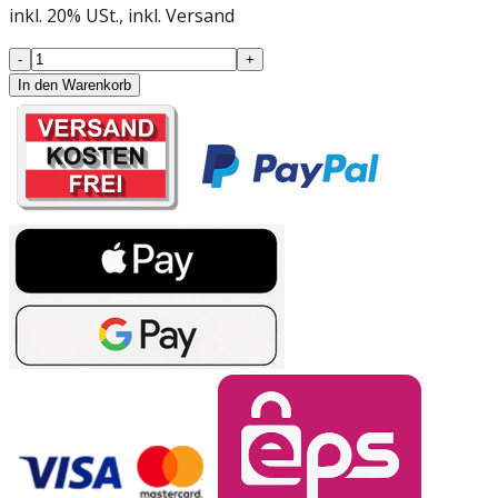
inkl.
20
%
USt.
, inkl. Versand
-
+
In den Warenkorb