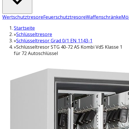
Wertschutztresore
Feuerschutztresore
Waffenschränke
Möb
Startseite
»
Schlüsseltresore
»
Schlüsseltresor Grad 0/1 EN 1143-1
»
Schlüsseltresor STG 40-72 AS Kombi VdS Klasse 1
für 72 Autoschlüssel