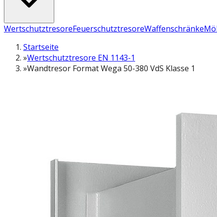
Wertschutztresore
Feuerschutztresore
Waffenschränke
Möb
Startseite
»
Wertschutztresore EN 1143-1
»
Wandtresor Format Wega 50-380 VdS Klasse 1