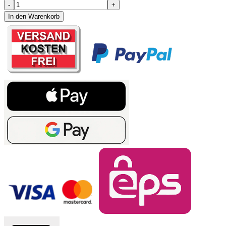
-
+
In den Warenkorb