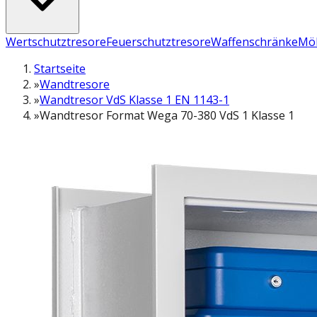
Wertschutztresore
Feuerschutztresore
Waffenschränke
Möb
Startseite
»
Wandtresore
»
Wandtresor VdS Klasse 1 EN 1143-1
»
Wandtresor Format Wega 70-380 VdS 1 Klasse 1