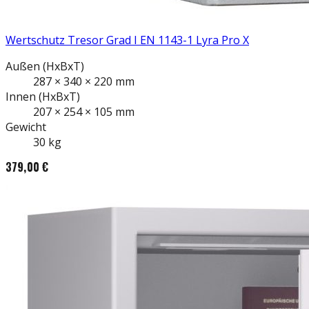
Wertschutz Tresor Grad I EN 1143-1 Lyra Pro X
Außen
(HxBxT)
287
×
340
×
220
mm
Innen
(HxBxT)
207
×
254
×
105
mm
Gewicht
30
kg
379,00 €