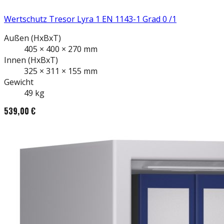
Wertschutz Tresor Lyra 1 EN 1143-1 Grad 0 /1
Außen
(HxBxT)
405
×
400
×
270
mm
Innen
(HxBxT)
325
×
311
×
155
mm
Gewicht
49
kg
539,00 €