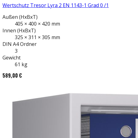
Wertschutz Tresor Lyra 2 EN 1143-1 Grad 0 /1
Außen
(HxBxT)
405
×
400
×
420
mm
Innen
(HxBxT)
325
×
311
×
305
mm
DIN A4
Ordner
3
Gewicht
61
kg
589,00 €