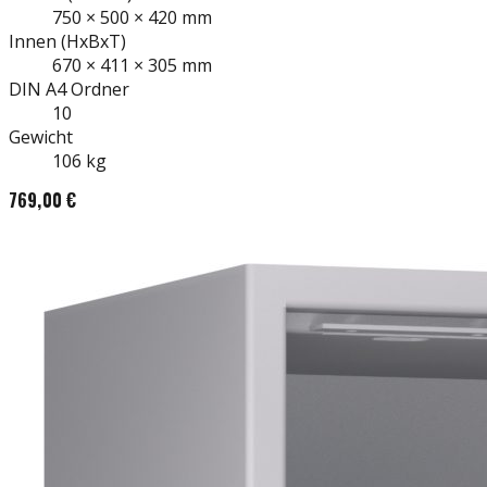
750
×
500
×
420
mm
Innen
(HxBxT)
670
×
411
×
305
mm
DIN A4
Ordner
10
Gewicht
106
kg
769,00 €