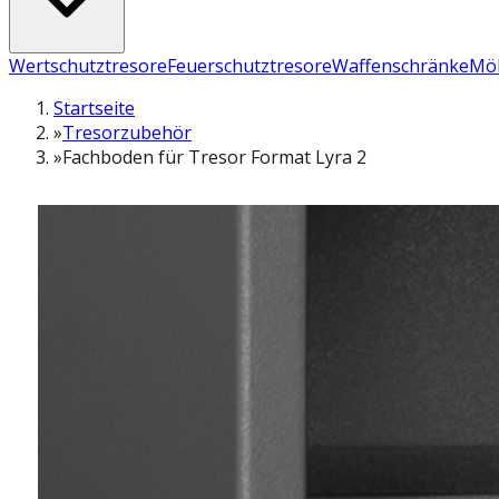
Wertschutztresore
Feuerschutztresore
Waffenschränke
Möb
Startseite
»
Tresorzubehör
»
Fachboden für Tresor Format Lyra 2