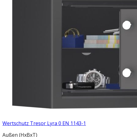
Wertschutz Tresor Lyra 0 EN 1143-1
Außen
(HxBxT)