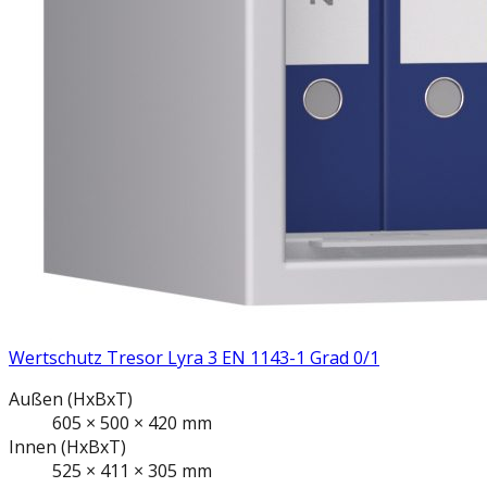
Wertschutz Tresor Lyra 3 EN 1143-1 Grad 0/1
Außen
(HxBxT)
605
×
500
×
420
mm
Innen
(HxBxT)
525
×
411
×
305
mm