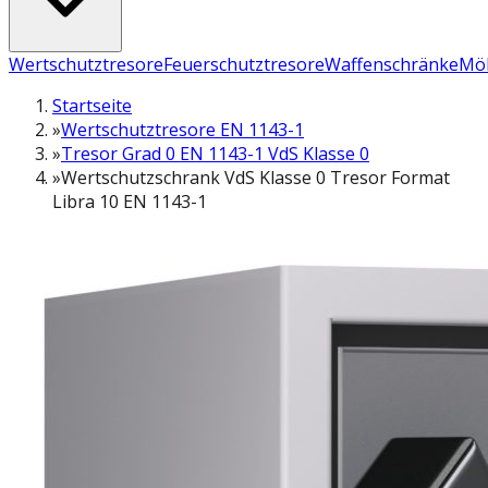
Wertschutztresore
Feuerschutztresore
Waffenschränke
Möb
Startseite
»
Wertschutztresore EN 1143-1
»
Tresor Grad 0 EN 1143-1 VdS Klasse 0
»
Wertschutzschrank VdS Klasse 0 Tresor Format
Libra 10 EN 1143-1