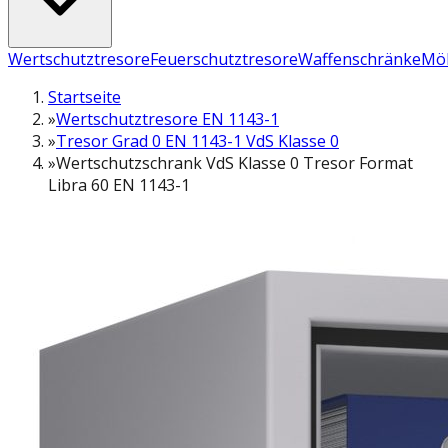
Wertschutztresore
Feuerschutztresore
Waffenschränke
Möb
Startseite
»
Wertschutztresore EN 1143-1
»
Tresor Grad 0 EN 1143-1 VdS Klasse 0
»
Wertschutzschrank VdS Klasse 0 Tresor Format
Libra 60 EN 1143-1