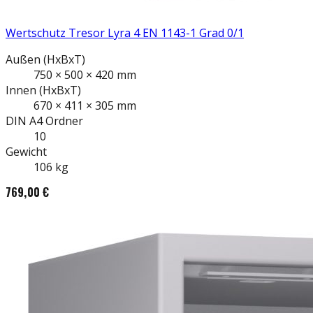
Wertschutz Tresor Lyra 4 EN 1143-1 Grad 0/1
Außen
(HxBxT)
750
×
500
×
420
mm
Innen
(HxBxT)
670
×
411
×
305
mm
DIN A4
Ordner
10
Gewicht
106
kg
769,00 €