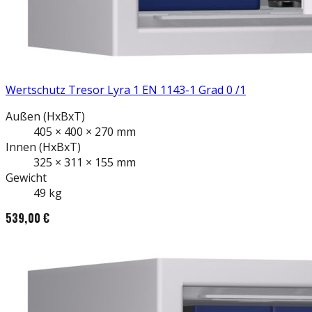
Wertschutz Tresor Lyra 1 EN 1143-1 Grad 0 /1
Außen
(HxBxT)
405
×
400
×
270
mm
Innen
(HxBxT)
325
×
311
×
155
mm
Gewicht
49
kg
539,00 €