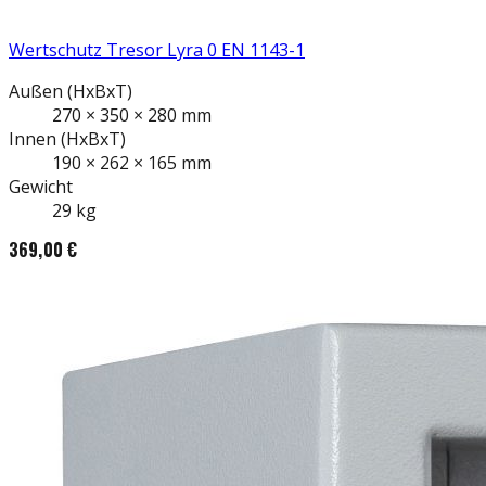
Wertschutz Tresor Lyra 0 EN 1143-1
Außen
(HxBxT)
270
×
350
×
280
mm
Innen
(HxBxT)
190
×
262
×
165
mm
Gewicht
29
kg
369,00 €