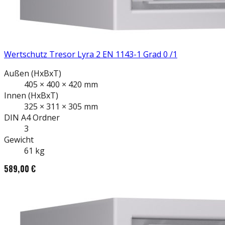
Wertschutz Tresor Lyra 2 EN 1143-1 Grad 0 /1
Außen
(HxBxT)
405
×
400
×
420
mm
Innen
(HxBxT)
325
×
311
×
305
mm
DIN A4
Ordner
3
Gewicht
61
kg
589,00 €