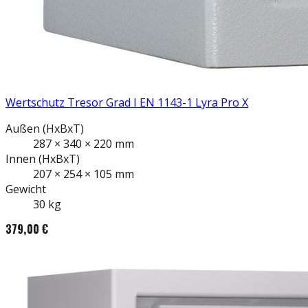
Wertschutz Tresor Grad I EN 1143-1 Lyra Pro X
Außen
(HxBxT)
287
×
340
×
220
mm
Innen
(HxBxT)
207
×
254
×
105
mm
Gewicht
30
kg
379,00 €