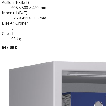
Außen
(HxBxT)
605
×
500
×
420
mm
Innen
(HxBxT)
525
×
411
×
305
mm
DIN A4
Ordner
7
Gewicht
93
kg
649,00 €