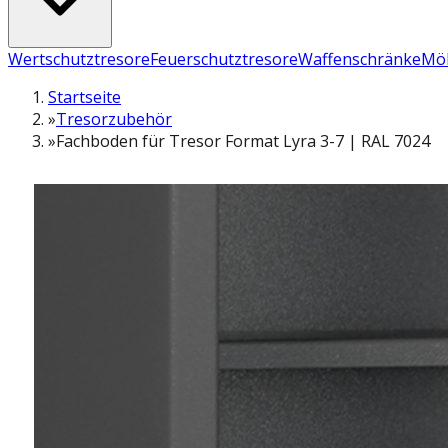
Wertschutztresore
Feuerschutztresore
Waffenschränke
Möb
Startseite
»
Tresorzubehör
»
Fachboden für Tresor Format Lyra 3-7 | RAL 7024