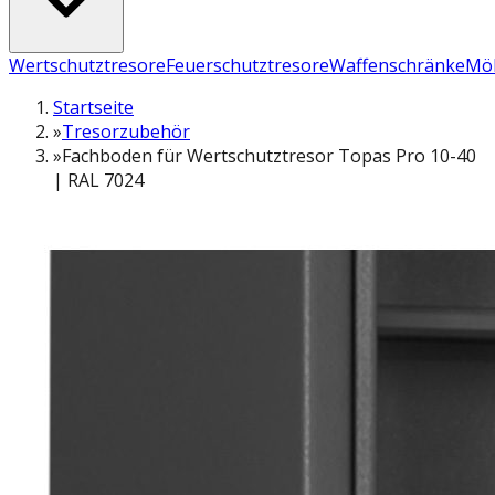
Wertschutztresore
Feuerschutztresore
Waffenschränke
Möb
Startseite
»
Tresorzubehör
»
Fachboden für Wertschutztresor Topas Pro 10-40
| RAL 7024