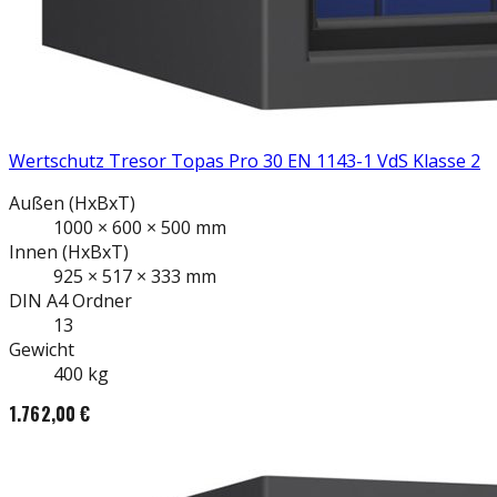
Wertschutz Tresor Topas Pro 30 EN 1143-1 VdS Klasse 2
Außen
(HxBxT)
1000
×
600
×
500
mm
Innen
(HxBxT)
925
×
517
×
333
mm
DIN A4
Ordner
13
Gewicht
400
kg
1.762,00 €