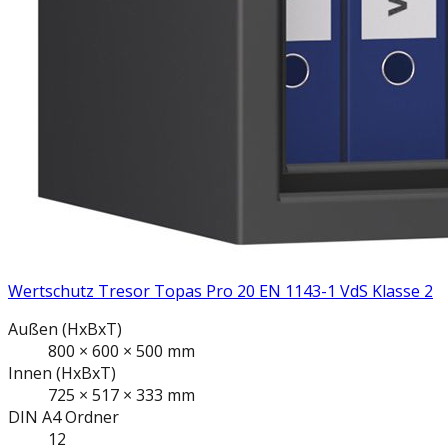
Wertschutz Tresor Topas Pro 20 EN 1143-1 VdS Klasse 2
Außen
(HxBxT)
800
×
600
×
500
mm
Innen
(HxBxT)
725
×
517
×
333
mm
DIN A4
Ordner
12