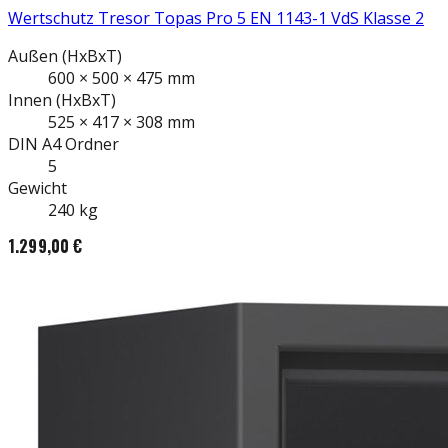
Wertschutz Tresor Topas Pro 5 EN 1143-1 VdS Klasse 2
Außen
(HxBxT)
600
×
500
×
475
mm
Innen
(HxBxT)
525
×
417
×
308
mm
DIN A4
Ordner
5
Gewicht
240
kg
1.299,00 €