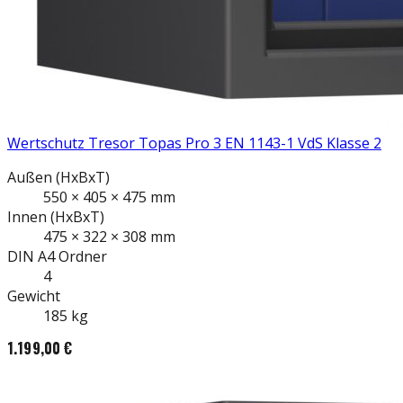
Wertschutz Tresor Topas Pro 3 EN 1143-1 VdS Klasse 2
Außen
(HxBxT)
550
×
405
×
475
mm
Innen
(HxBxT)
475
×
322
×
308
mm
DIN A4
Ordner
4
Gewicht
185
kg
1.199,00 €