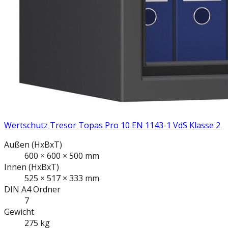
Wertschutz Tresor Topas Pro 10 EN 1143-1 VdS Klasse 2
Außen
(HxBxT)
600
×
600
×
500
mm
Innen
(HxBxT)
525
×
517
×
333
mm
DIN A4
Ordner
7
Gewicht
275
kg