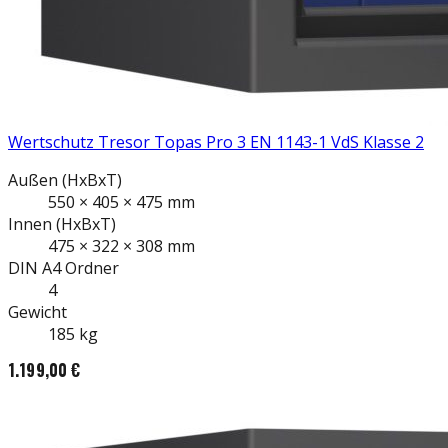
Wertschutz Tresor Topas Pro 3 EN 1143-1 VdS Klasse 2
Außen
(HxBxT)
550
×
405
×
475
mm
Innen
(HxBxT)
475
×
322
×
308
mm
DIN A4
Ordner
4
Gewicht
185
kg
1.199,00 €