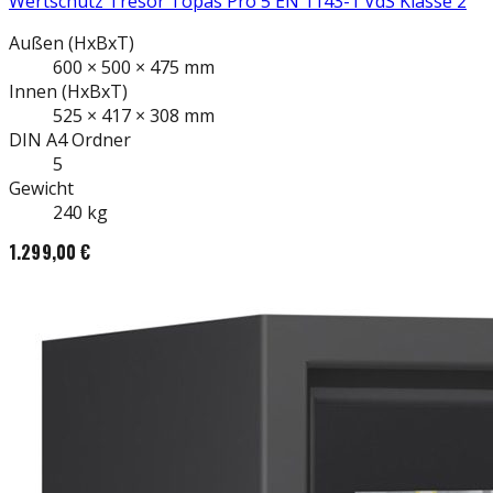
Wertschutz Tresor Topas Pro 5 EN 1143-1 VdS Klasse 2
Außen
(HxBxT)
600
×
500
×
475
mm
Innen
(HxBxT)
525
×
417
×
308
mm
DIN A4
Ordner
5
Gewicht
240
kg
1.299,00 €