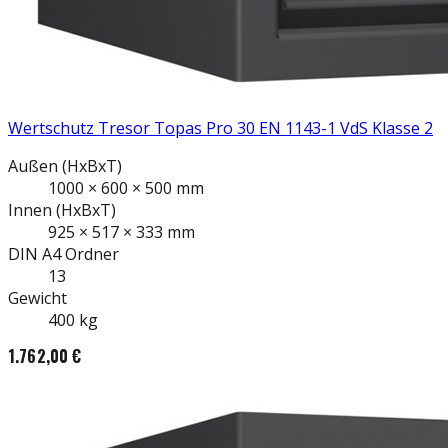
Wertschutz Tresor Topas Pro 30 EN 1143-1 VdS Klasse 2
Außen
(HxBxT)
1000
×
600
×
500
mm
Innen
(HxBxT)
925
×
517
×
333
mm
DIN A4
Ordner
13
Gewicht
400
kg
1.762,00 €