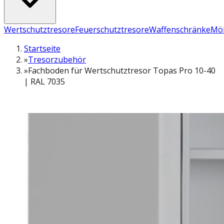
Wertschutztresore
Feuerschutztresore
Waffenschränke
Möb
Startseite
»
Tresorzubehör
»
Fachboden für Wertschutztresor Topas Pro 10-40
| RAL 7035