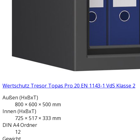
Wertschutz Tresor Topas Pro 20 EN 1143-1 VdS Klasse 2
Außen
(HxBxT)
800
×
600
×
500
mm
Innen
(HxBxT)
725
×
517
×
333
mm
DIN A4
Ordner
12
Gewicht