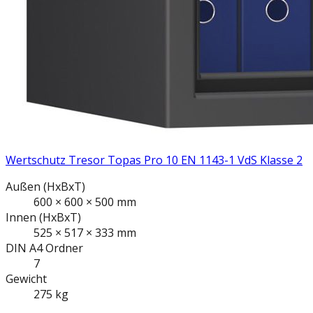
Wertschutz Tresor Topas Pro 10 EN 1143-1 VdS Klasse 2
Außen
(HxBxT)
600
×
600
×
500
mm
Innen
(HxBxT)
525
×
517
×
333
mm
DIN A4
Ordner
7
Gewicht
275
kg