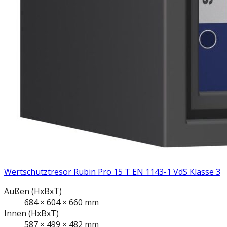
Wertschutztresor Rubin Pro 15 T EN 1143-1 VdS Klasse 3
Außen
(HxBxT)
684
×
604
×
660
mm
Innen
(HxBxT)
587
×
499
×
482
mm