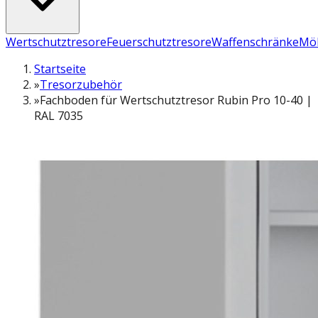
Wertschutztresore
Feuerschutztresore
Waffenschränke
Möb
Startseite
»
Tresorzubehör
»
Fachboden für Wertschutztresor Rubin Pro 10-40 |
RAL 7035