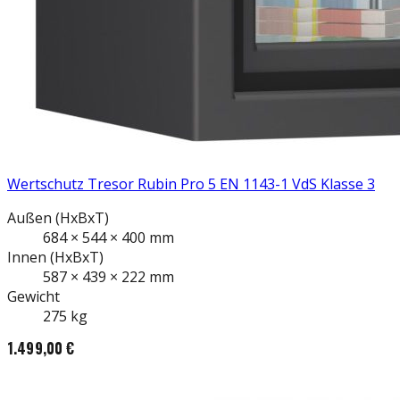
Wertschutz Tresor Rubin Pro 5 EN 1143-1 VdS Klasse 3
Außen
(HxBxT)
684
×
544
×
400
mm
Innen
(HxBxT)
587
×
439
×
222
mm
Gewicht
275
kg
1.499,00 €