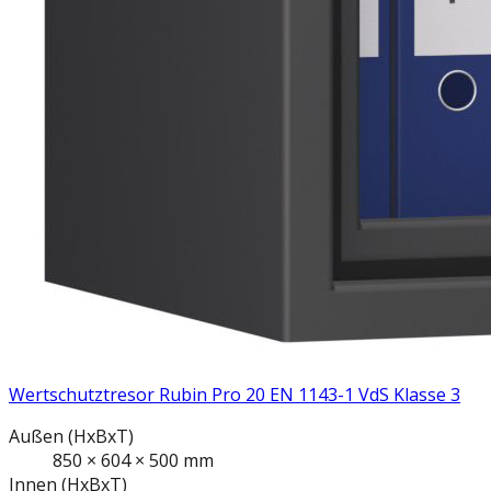
Wertschutztresor Rubin Pro 20 EN 1143-1 VdS Klasse 3
Außen
(HxBxT)
850
×
604
×
500
mm
Innen
(HxBxT)