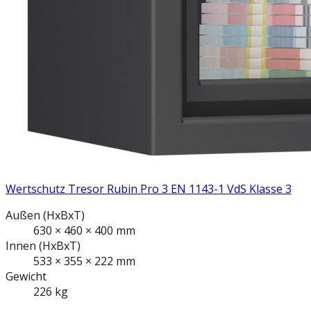
Wertschutz Tresor Rubin Pro 3 EN 1143-1 VdS Klasse 3
Außen
(HxBxT)
630
×
460
×
400
mm
Innen
(HxBxT)
533
×
355
×
222
mm
Gewicht
226
kg