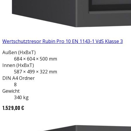
Wertschutztresor Rubin Pro 10 EN 1143-1 VdS Klasse 3
Außen
(HxBxT)
684
×
604
×
500
mm
Innen
(HxBxT)
587
×
499
×
322
mm
DIN A4
Ordner
8
Gewicht
340
kg
1.529,00 €